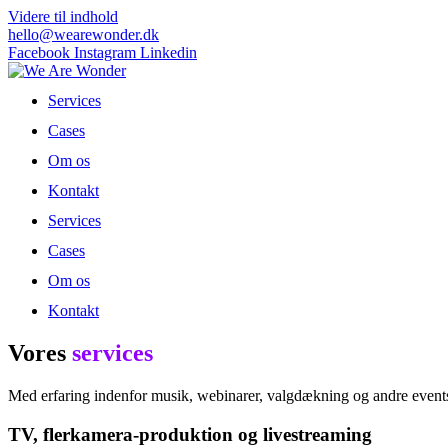
Videre til indhold
hello@wearewonder.dk
Facebook
Instagram
Linkedin
Services
Cases
Om os
Kontakt
Services
Cases
Om os
Kontakt
Vores
services
Med erfaring indenfor musik, webinarer, valgdækning og andre events, 
TV, flerkamera-produktion og livestreaming