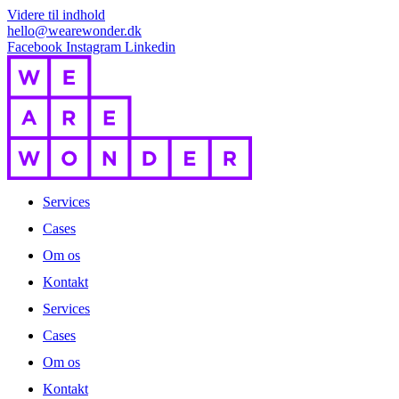
Videre til indhold
hello@wearewonder.dk
Facebook
Instagram
Linkedin
Services
Cases
Om os
Kontakt
Services
Cases
Om os
Kontakt