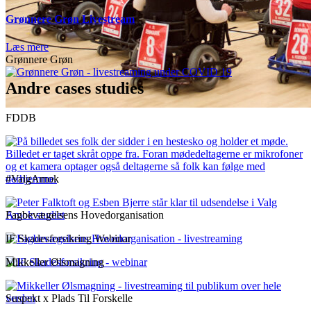
Grønnere Grøn Livestream
Læs mere
Grønnere Grøn
Andre cases studies
FDDB
#ValgAmok
Fagbevægelsens Hovedorganisation
IF Skadesforsikring Webinar
Mikkeller Ølsmagning
Suspekt x Plads Til Forskelle