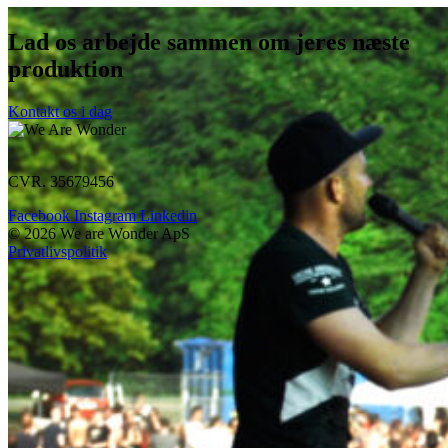
Lad os arbejde sammen om jeres næste
produktion
Kontakt os i dag
CVR. 35679456
Facebook
Instagram
Linkedin
© 2026 We are Wonder ApS
Privatlivspolitik