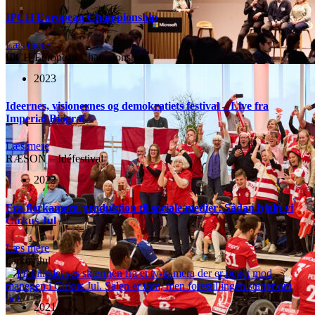
IPCH European Championship
Læs mere
IPCH European Championship
2023
Ideernes, visionernes og demokratiets festival – Live fra
Imperial Biograf
Læs mere
RÆSON – Idéfestival
2022
Fra flerkamera-produktion til sociale medier: Sådan hjalp vi
Cirkus Jul
Læs mere
Cirkus Jul
2021