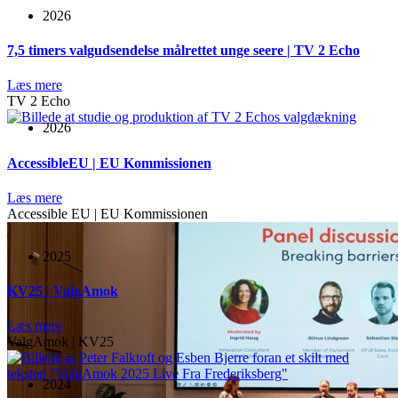
2026
7,5 timers valgudsendelse målrettet unge seere | TV 2 Echo
Læs mere
TV 2 Echo
2026
AccessibleEU | EU Kommissionen
Læs mere
Accessible EU | EU Kommissionen
2025
KV25 | ValgAmok
Læs mere
ValgAmok | KV25
2024